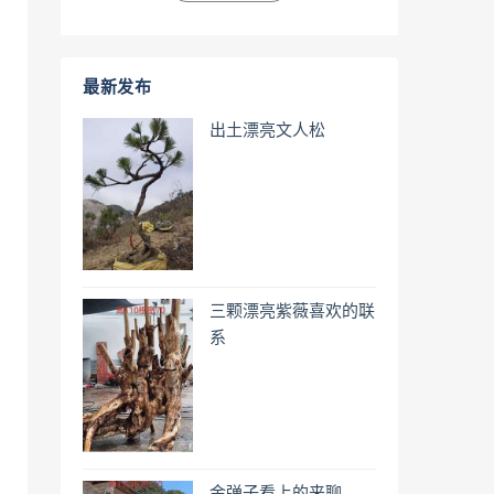
最新发布
出土漂亮文人松
三颗漂亮紫薇喜欢的联
系
金弹子看上的来聊