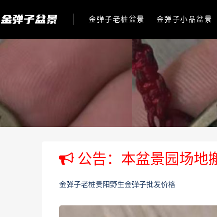
金弹子老桩盆景
金弹子小品盆景
公告：本盆景园场地
金弹子老桩贵阳野生金弹子批发价格