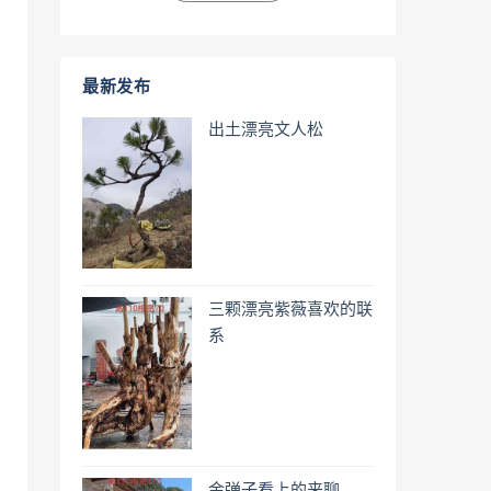
最新发布
出土漂亮文人松
三颗漂亮紫薇喜欢的联
系
金弹子看上的来聊