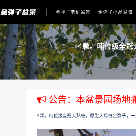
金弹子老桩盆景
金弹子小品盆景
4颗。吨位级全冠
公告：本盆景园场地
4颗。吨位级全冠大熟桩。原生大母桩金弹子，