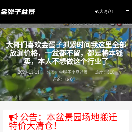
大清仓!
大哥们喜欢金蛋子抓紧时间我这里全部
放漏价格，一盆都不留，都是将本钱
卖，本人不想做这个行业了
2023-11-11
分类：
金弹子小品盆景
热度：510
评论：
0
公告：本盆景园场地搬迁
特价大清仓！