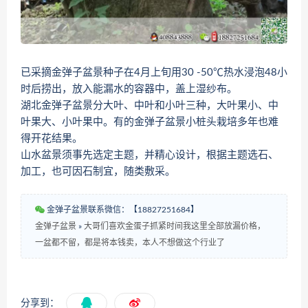
已采摘金弹子盆景种子在4月上旬用30 -50℃热水浸泡48小
时后捞出，放入能漏水的容器中，盖上湿纱布。
湖北金弹子盆景分大叶、中叶和小叶三种，大叶果小、中
叶果大、小叶果中。有的金弹子盆景小桩头栽培多年也难
得开花结果。
山水盆景须事先选定主题，并精心设计，根据主题选石、
加工，也可因石制宜，随类敷采。
金弹子盆景联系微信：【18827251684】
金弹子盆景
»
大哥们喜欢金蛋子抓紧时间我这里全部放漏价格，
一盆都不留，都是将本钱卖，本人不想做这个行业了
分享到：