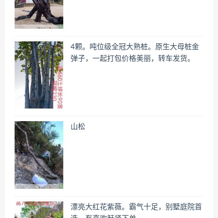
4颗。吨位级全冠大熟桩。原生大母桩金
弹子，一起打包价格美丽，转车发货。
山松
漂亮大红花紫薇。霸气十足，别墅庭院首