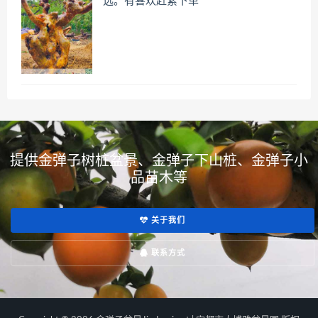
选。有喜欢赶紧下单
提供金弹子树桩盆景、金弹子下山桩、金弹子小
品苗木等
关于我们
联系方式