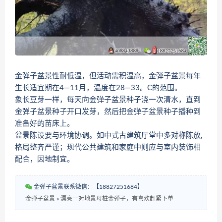
金弹子盆景性耐低温，但活动需积温高，金弹子盆景每年
生长适宜期在4—11月，温度在28—33。C的范围。
象长豆芽一样，每天向金弹子盆景种子浇一次清水，直到
金弹子盆景种子开口发芽，然后把金弹子盆景种子播种到
准备好的苗床上。
盆景陈设要与环境协调。如中式古建筑厅堂中多对称陈放,
格局整齐严谨；现代公共建筑和家庭中则应与室内装饰相
配合，因地制宜。
金弹子盆景联系微信：【18827251684】
金弹子盆景
»
漂亮一对地景母桩金弹子，有喜欢赶紧下单