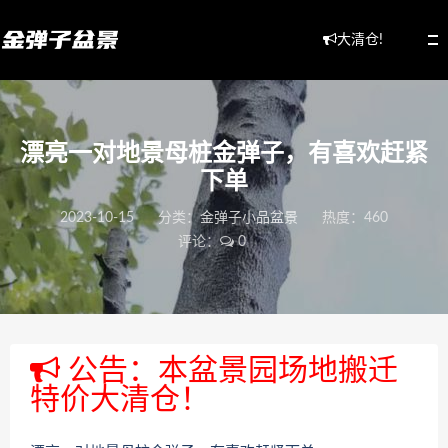
大清仓!
漂亮一对地景母桩金弹子，有喜欢赶紧
下单
2023-10-15
分类：
金弹子小品盆景
热度：460
评论：
0
公告：本盆景园场地搬迁
特价大清仓！