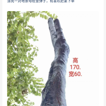
漂亮一对地景母桩金弹子，有喜欢赶紧下单