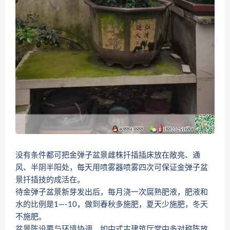
没有条件都可把金弹子盆景雌株扦插插床放在敞亮、通
风、半阴半阳处，每天用喷雾器喷雾四次可保证金弹子盆
景扦插技的成活在。
待金弹子盆景新芽发出后，每月浇一次腐熟肥液，肥液和
水的比例是1—-10，做到春秋多施肥，夏天少施肥，冬天
不施肥。
盆景陈设要与环境协调。如中式古建筑厅堂中多对称陈放,