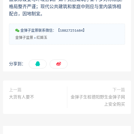
格局整齐严谨；现代公共建筑和家庭中则应与室内装饰相
配合，因地制宜。
金弹子盆景联系微信：【18827251684】
金弹子盆景
»
红姬玉
分享到：
上一篇
下一篇
大货有人要不
金弹子生桩德阳野生金弹子网
上安全购买