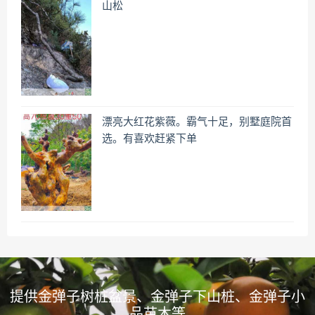
山松
漂亮大红花紫薇。霸气十足，别墅庭院首
选。有喜欢赶紧下单
提供金弹子树桩盆景、金弹子下山桩、金弹子小
品苗木等