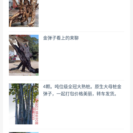
金弹子看上的来聊
4颗。吨位级全冠大熟桩。原生大母桩金
弹子，一起打包价格美丽，转车发货。