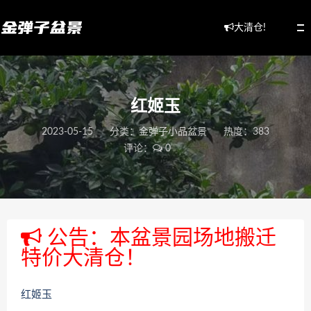
大清仓!
红姬玉
2023-05-15
分类：
金弹子小品盆景
热度：383
评论：
0
公告：本盆景园场地搬迁
特价大清仓！
红姬玉