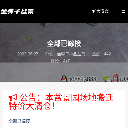
大清仓!
全部已嫁接
2023-05-27
分类：
金弹子小品盆景
热度：442
评论：
0
公告：本盆景园场地搬迁
特价大清仓！
全部已嫁接