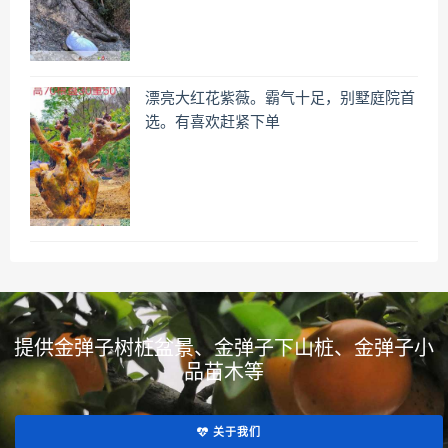
漂亮大红花紫薇。霸气十足，别墅庭院首
选。有喜欢赶紧下单
提供金弹子树桩盆景、金弹子下山桩、金弹子小
品苗木等
关于我们