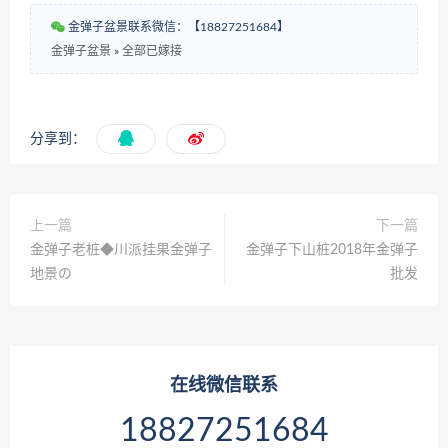
金弹子盆景联系微信：【18827251684】
金弹子盆景
»
全部已嫁接
分享到：
上一篇
下一篇
金弹子老桩◆川派挂果金弹子
金弹子下山桩2018年金弹子
地景の
批发
在线微信联系
18827251684