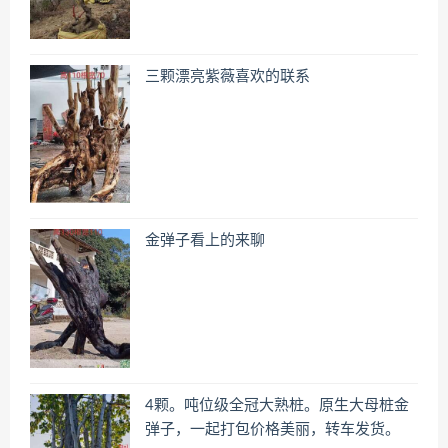
三颗漂亮紫薇喜欢的联系
金弹子看上的来聊
4颗。吨位级全冠大熟桩。原生大母桩金
弹子，一起打包价格美丽，转车发货。