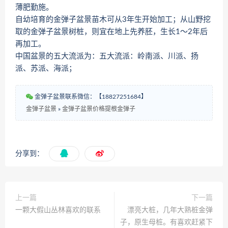
薄肥勤施。
自幼培育的金弹子盆景苗木可从3年生开始加工；从山野挖
取的金弹子盆景树桩，则宜在地上先养胚，生长1～2年后
再加工。
中国盆景的五大流派为：五大流派：岭南派、川派、扬
派、苏派、海派；
金弹子盆景联系微信：【18827251684】
金弹子盆景
»
金弹子盆景价格提根金弹子
分享到：
上一篇
下一篇
一颗大假山丛林喜欢的联系
漂亮大桩，几年大熟桩金弹
子，原生母桩。有喜欢赶紧下