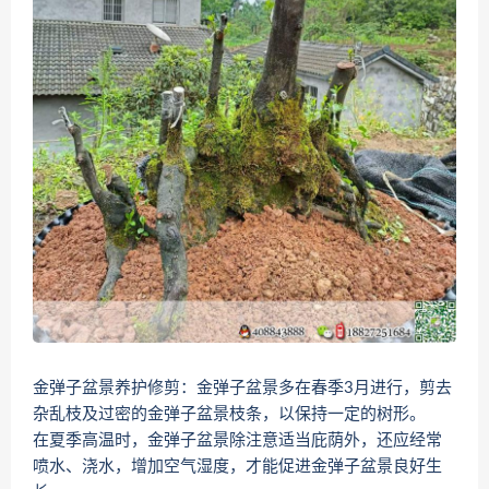
金弹子盆景养护修剪：金弹子盆景多在春季3月进行，剪去
杂乱枝及过密的金弹子盆景枝条，以保持一定的树形。
在夏季高温时，金弹子盆景除注意适当庇荫外，还应经常
喷水、浇水，增加空气湿度，才能促进金弹子盆景良好生