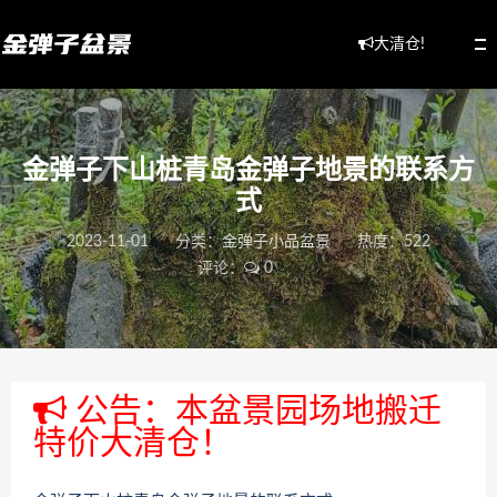
大清仓!
金弹子下山桩青岛金弹子地景的联系方
式
2023-11-01
分类：
金弹子小品盆景
热度：522
评论：
0
公告：本盆景园场地搬迁
特价大清仓！