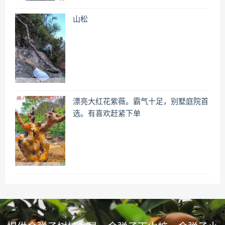
山松
漂亮大红花紫薇。霸气十足，别墅庭院首
选。有喜欢赶紧下单