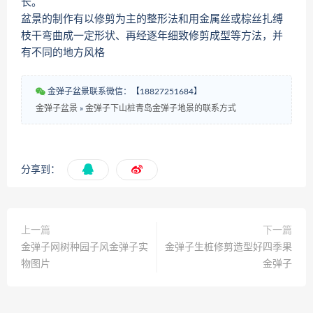
长。
盆景的制作有以修剪为主的整形法和用金属丝或棕丝扎缚
枝干弯曲成一定形状、再经逐年细致修剪成型等方法，并
有不同的地方风格
金弹子盆景联系微信：【18827251684】
金弹子盆景
»
金弹子下山桩青岛金弹子地景的联系方式
分享到：
上一篇
下一篇
金弹子网树种园子风金弹子实
金弹子生桩修剪造型好四季果
物图片
金弹子