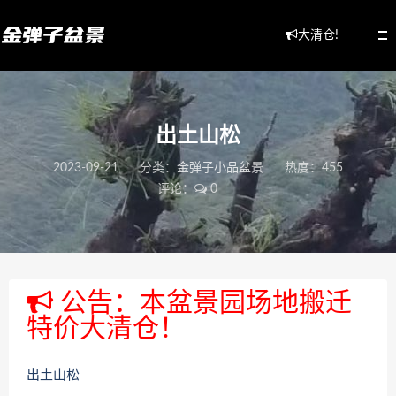
大清仓!
出土山松
2023-09-21
分类：
金弹子小品盆景
热度：455
评论：
0
公告：本盆景园场地搬迁
特价大清仓！
出土山松