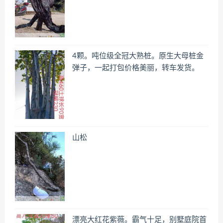
4颗。吨位级全冠大熟桩。原生大母桩金
弹子，一起打包价格美丽，转车发货。
山松
漂亮大红花紫薇。霸气十足，别墅庭院首