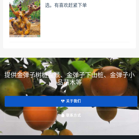
选。有喜欢赶紧下单
提供金弹子树桩盆景、金弹子下山桩、金弹子小
品苗木等
关于我们
联系方式