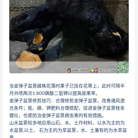
当金弹子盆景雌株花落时果子已挂在花蒂上，此时可隔半
月共喷两次1:800磷酸二氢钾以提高座果率。
金弹子盆景修剪技巧：合理修剪金弹子盆景，改善通风透
光条件；氮、磷、钾肥料合理搭配，促进金弹子盆景枝条
健壮，也是防治金弹子盆景病虫害的有效措施。
山水盆景较多地应用山石、水、土作材料，以水为主的为
水盆景,以土、 石为主的为旱盆景，水、土兼有的为水旱盆
景。