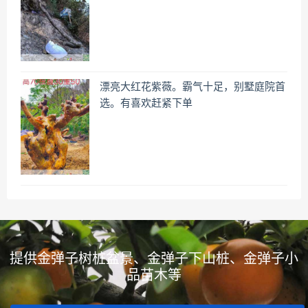
漂亮大红花紫薇。霸气十足，别墅庭院首
选。有喜欢赶紧下单
提供金弹子树桩盆景、金弹子下山桩、金弹子小
品苗木等