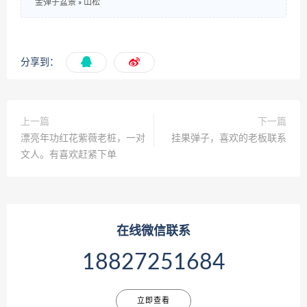
金弹子盆景
»
山松
分享到：
上一篇
下一篇
漂亮年功红花紫薇老桩，一对
挂果弹子，喜欢的老板联系
文人。有喜欢赶紧下单
在线微信联系
18827251684
立即查看