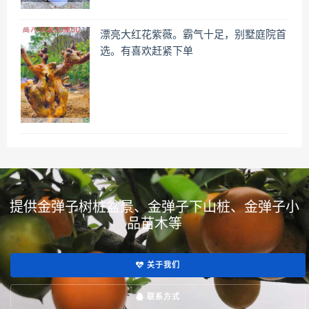
漂亮大红花紫薇。霸气十足，别墅庭院首
选。有喜欢赶紧下单
提供金弹子树桩盆景、金弹子下山桩、金弹子小
品苗木等
关于我们
联系方式