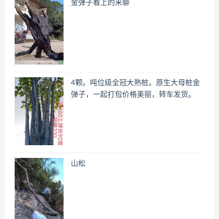
金弹子看上的来聊
4颗。吨位级全冠大熟桩。原生大母桩金
弹子，一起打包价格美丽，转车发货。
山松