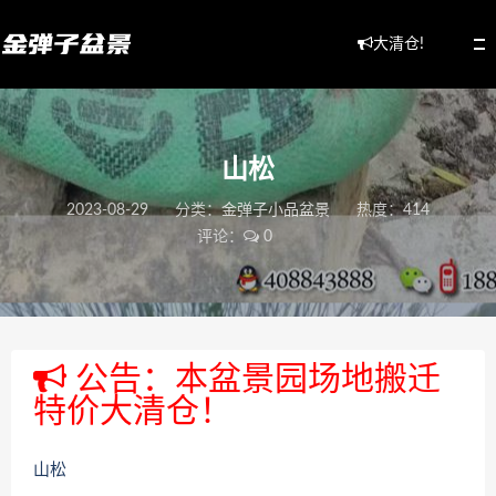
大清仓!
山松
2023-08-29
分类：
金弹子小品盆景
热度：414
评论：
0
公告：本盆景园场地搬迁
特价大清仓！
山松