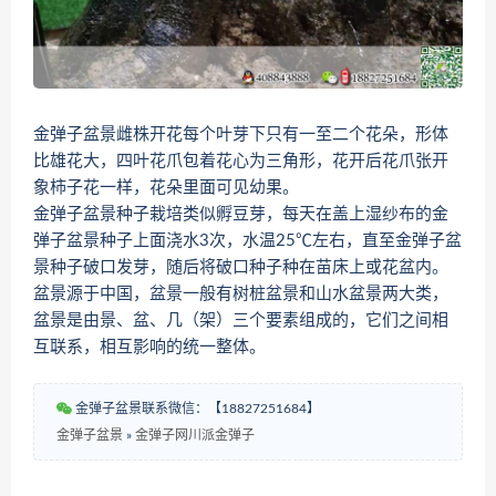
金弹子盆景雌株开花每个叶芽下只有一至二个花朵，形体
比雄花大，四叶花爪包着花心为三角形，花开后花爪张开
象柿子花一样，花朵里面可见幼果。
金弹子盆景种子栽培类似孵豆芽，每天在盖上湿纱布的金
弹子盆景种子上面浇水3次，水温25℃左右，直至金弹子盆
景种子破口发芽，随后将破口种子种在苗床上或花盆内。
盆景源于中国，盆景一般有树桩盆景和山水盆景两大类，
盆景是由景、盆、几（架）三个要素组成的，它们之间相
互联系，相互影响的统一整体。
金弹子盆景联系微信：【18827251684】
金弹子盆景
»
金弹子网川派金弹子