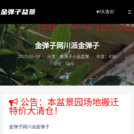
大清仓!
金弹子网川派金弹子
2023-05-04
分类：
金弹子小品盆景
热度：438
评论：
0
公告：本盆景园场地搬迁
特价大清仓！
金弹子网川派金弹子