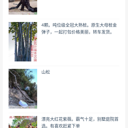
4颗。吨位级全冠大熟桩。原生大母桩金
弹子，一起打包价格美丽，转车发货。
山松
漂亮大红花紫薇。霸气十足，别墅庭院首
选。有喜欢赶紧下单