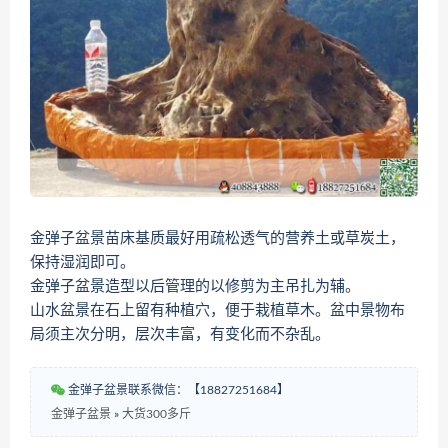
金弹子盆景苗床基质最好用疏松透气的营养土或草炭土，
保持湿润即可。
金弹子盆景造型以后管理的以修剪为主吊扎为辅。
山水盆景在石上留有种植穴，便于栽植草木。盆中景物布
局须主次分明，层次丰富，有变化而不杂乱。
金弹子盆景联系微信：【18827251684】
金弹子盆景
»
大货300多斤