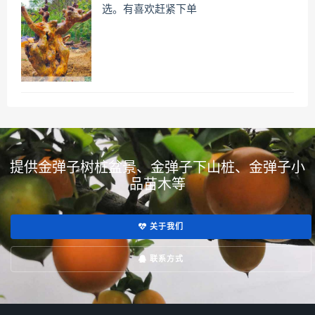
选。有喜欢赶紧下单
提供金弹子树桩盆景、金弹子下山桩、金弹子小
品苗木等
关于我们
联系方式