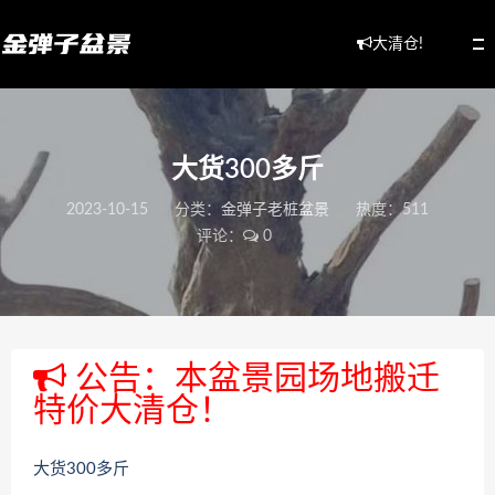
大清仓!
大货300多斤
2023-10-15
分类：
金弹子老桩盆景
热度：511
评论：
0
公告：本盆景园场地搬迁
特价大清仓！
大货300多斤