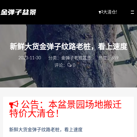
大清仓!
新鲜大货金弹子纹路老桩，看上速度
2023-11-30
分类：
金弹子老桩盆景
热度：659
评论：
0
公告：本盆景园场地搬迁
特价大清仓！
新鲜大货金弹子纹路老桩，看上速度