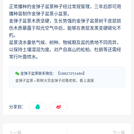
正常播种的金弹子盆景种子经过常规管理，三年后即可用
播种苗制作金弹子盆景小盆景。
金弹子盆景木质坚硬，生长势强的金弹子盆景树干皮层损
伤木质暴露于阳光空气中后，能够在表层发黑变硬碳化不
朽。
盆景浇水量依气候、树种、物候期及盆的质地不同而异，
以保持土壤湿润为度。对产自高山的松柏、杜鹃等还需经
常行叶面喷水。
金弹子盆景联系微信：【18827251684】
金弹子盆景
»
新鲜大货金弹子纹路老桩，看上速度
分享到：
上一篇
下一篇