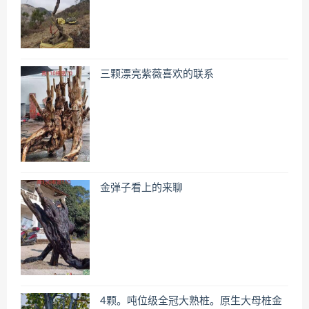
三颗漂亮紫薇喜欢的联系
金弹子看上的来聊
4颗。吨位级全冠大熟桩。原生大母桩金