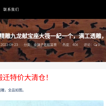
联系我们
精雕九龙献宝座大筏⼀紀一个，满工透雕
2023-09-23
分类：
金弹子老桩盆景
热度：406
评论：
0
搬迁特价大清仓！
透雕，全品如图。