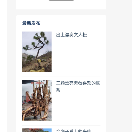
最新发布
出土漂亮文人松
三颗漂亮紫薇喜欢的联
系
金弹子看上的来聊