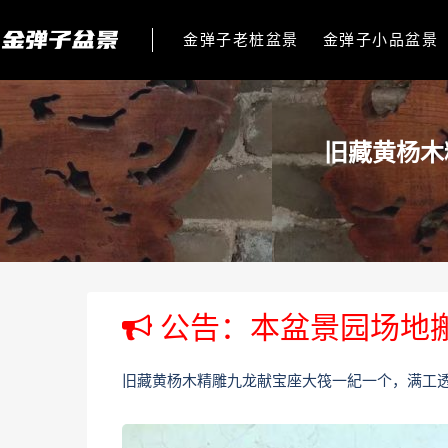
金弹子老桩盆景
金弹子小品盆景
旧藏黄杨木
公告：本盆景园场地
旧藏黄杨木精雕九龙献宝座大筏⼀紀一个，满工