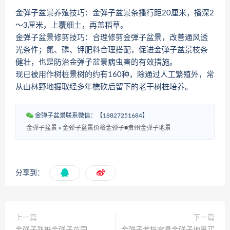
金弹子盆景养殖技巧：金弹子盆景条播行距20厘米，播深2
～3厘米，上覆细土，再盖稻草。
金弹子盆景修剪技巧：合理修剪金弹子盆景，改善通风透
光条件；氮、磷、钾肥料合理搭配，促进金弹子盆景枝条
健壮，也是防治金弹子盆景病虫害的有效措施。
现已被用作树桩景树的约有160种，除通过人工繁殖外，常
从山林野地掘取经多年樵砍后留下的老干树桩培养。
金弹子盆景联系微信：【18827251684】
金弹子盆景
»
金弹子盆景价格金弹子■贵州金弹子地景
分享到：
上一篇
下一篇