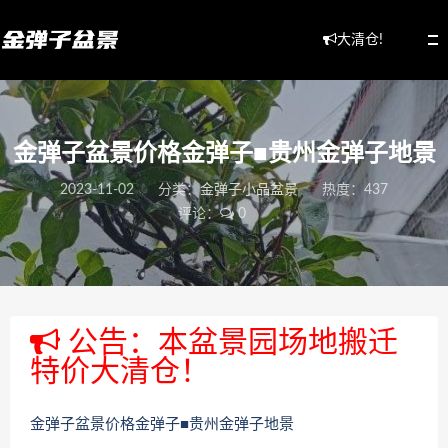
大清仓!
金弹子盆景价格金弹子■贵州金弹子地景
2023-11-02
分类：
金弹子小品盆景
热度：437
评论：
0
公告：本盆景园场地搬迁
特价大清仓！
金弹子盆景价格金弹子■贵州金弹子地景