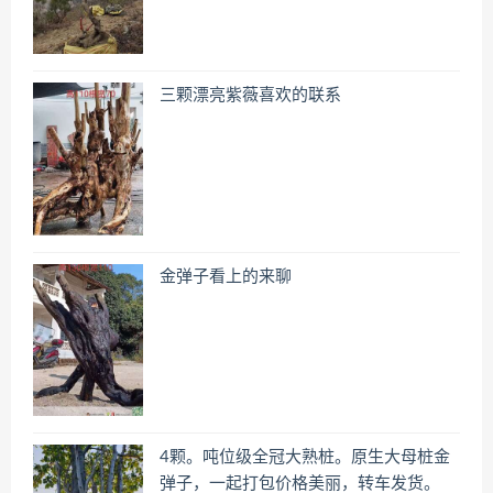
三颗漂亮紫薇喜欢的联系
金弹子看上的来聊
4颗。吨位级全冠大熟桩。原生大母桩金
弹子，一起打包价格美丽，转车发货。