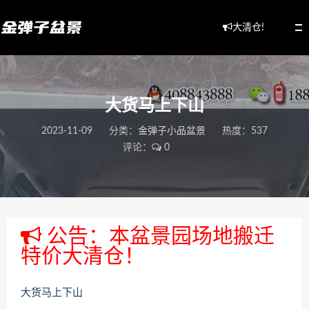
大清仓!
大货马上下山
2023-11-09
分类：
金弹子小品盆景
热度：537
评论：
0
公告：本盆景园场地搬迁
特价大清仓！
大货马上下山