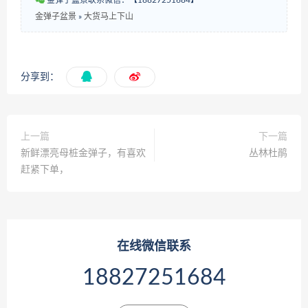
金弹子盆景联系微信：【18827251684】
金弹子盆景
»
大货马上下山
分享到：
上一篇
下一篇
新鲜漂亮母桩金弹子，有喜欢
丛林杜鹃
赶紧下单，
在线微信联系
18827251684