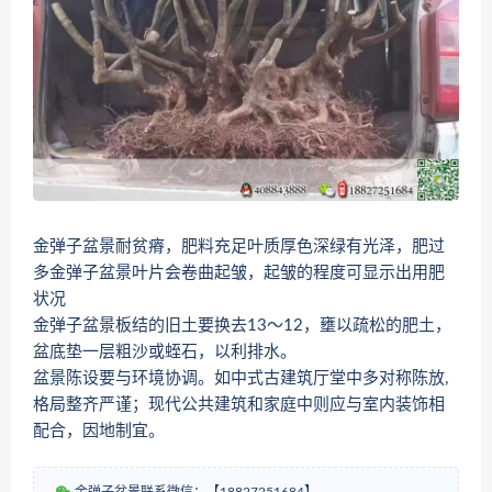
金弹子盆景耐贫瘠，肥料充足叶质厚色深绿有光泽，肥过
多金弹子盆景叶片会卷曲起皱，起皱的程度可显示出用肥
状况
金弹子盆景板结的旧土要换去13～12，壅以疏松的肥土，
盆底垫一层粗沙或蛭石，以利排水。
盆景陈设要与环境协调。如中式古建筑厅堂中多对称陈放,
格局整齐严谨；现代公共建筑和家庭中则应与室内装饰相
配合，因地制宜。