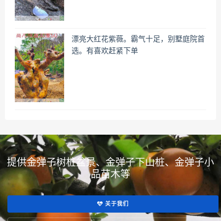
漂亮大红花紫薇。霸气十足，别墅庭院首
选。有喜欢赶紧下单
提供金弹子树桩盆景、金弹子下山桩、金弹子小
品苗木等
关于我们