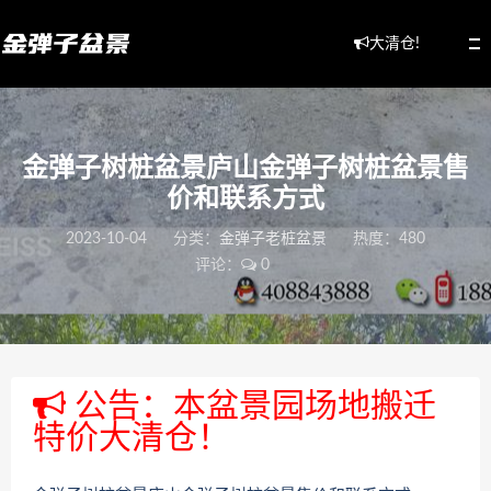
大清仓!
金弹子树桩盆景庐山金弹子树桩盆景售
价和联系方式
2023-10-04
分类：
金弹子老桩盆景
热度：480
评论：
0
公告：本盆景园场地搬迁
特价大清仓！