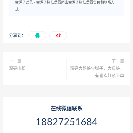
金弹子盆景
»
金弹子树桩盆景庐山金弹子树桩盆景售价和联系方
式
分享到：
上一篇
下一篇
漂亮山松
漂亮大熟桩金弹子，大母桩，
有喜欢赶紧下单
在线微信联系
18827251684