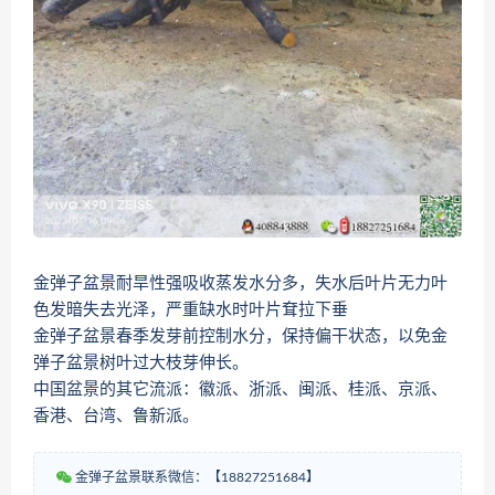
金弹子盆景耐旱性强吸收蒸发水分多，失水后叶片无力叶
色发暗失去光泽，严重缺水时叶片耷拉下垂
金弹子盆景春季发芽前控制水分，保持偏干状态，以免金
弹子盆景树叶过大枝芽伸长。
中国盆景的其它流派：徽派、浙派、闽派、桂派、京派、
香港、台湾、鲁新派。
金弹子盆景联系微信：【18827251684】