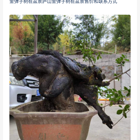
金弹子树桩盆景庐山金弹子树桩盆景售价和联系方式