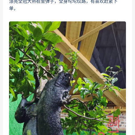
漂亮全冠大熟桩金弹子，全身坨坨纹路，有喜欢赶紧下
单，