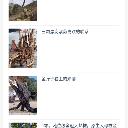
三颗漂亮紫薇喜欢的联系
金弹子看上的来聊
4颗。吨位级全冠大熟桩。原生大母桩金