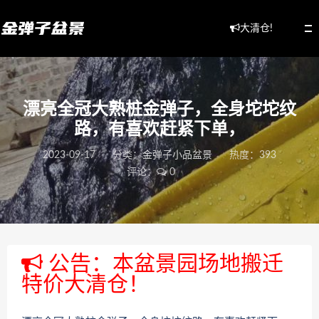
大清仓!
漂亮全冠大熟桩金弹子，全身坨坨纹
路，有喜欢赶紧下单，
2023-09-17
分类：
金弹子小品盆景
热度：393
评论：
0
公告：本盆景园场地搬迁
特价大清仓！