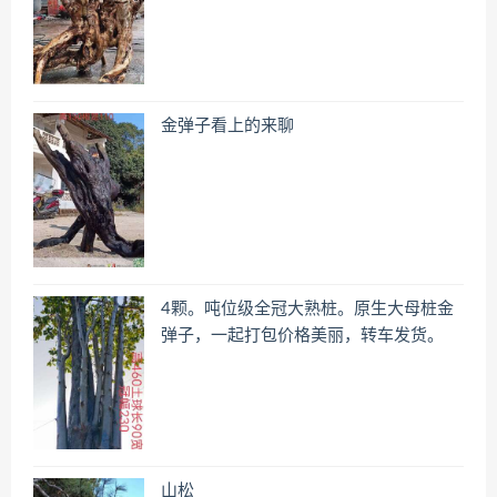
金弹子看上的来聊
4颗。吨位级全冠大熟桩。原生大母桩金
弹子，一起打包价格美丽，转车发货。
山松