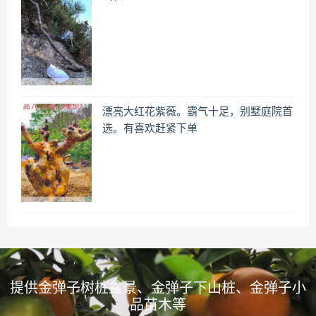
漂亮大红花紫薇。霸气十足，别墅庭院首
选。有喜欢赶紧下单
提供金弹子树桩盆景、金弹子下山桩、金弹子小
品苗木等