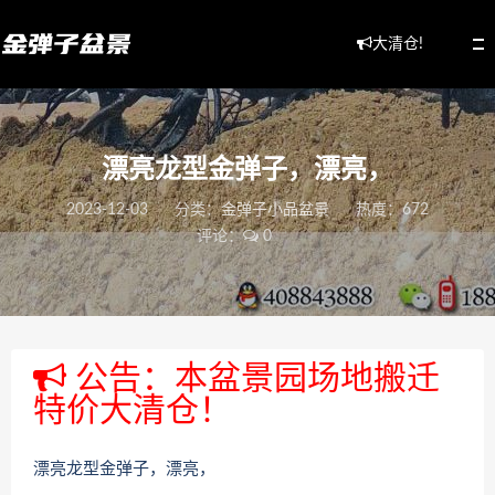
大清仓!
漂亮龙型金弹子，漂亮，
2023-12-03
分类：
金弹子小品盆景
热度：672
评论：
0
公告：本盆景园场地搬迁
特价大清仓！
漂亮龙型金弹子，漂亮，