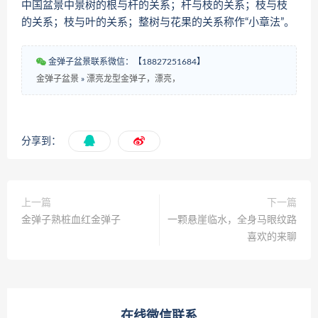
中国盆景中景树的根与杆的关系；杆与枝的关系；枝与枝
的关系；枝与叶的关系；整树与花果的关系称作“小章法”。
金弹子盆景联系微信：【18827251684】
金弹子盆景
»
漂亮龙型金弹子，漂亮，
分享到：
上一篇
下一篇
金弹子熟桩血红金弹子
一颗悬崖临水，全身马眼纹路
喜欢的来聊
在线微信联系