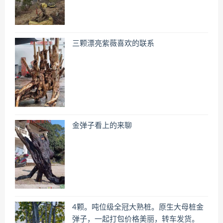
三颗漂亮紫薇喜欢的联系
金弹子看上的来聊
4颗。吨位级全冠大熟桩。原生大母桩金
弹子，一起打包价格美丽，转车发货。