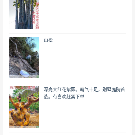
山松
漂亮大红花紫薇。霸气十足，别墅庭院首
选。有喜欢赶紧下单