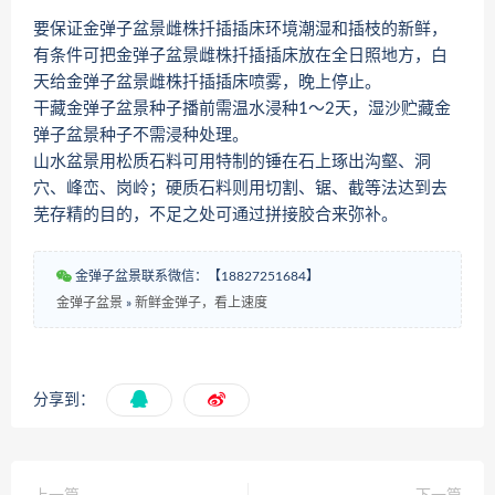
要保证金弹子盆景雌株扦插插床环境潮湿和插枝的新鲜，
有条件可把金弹子盆景雌株扦插插床放在全日照地方，白
天给金弹子盆景雌株扦插插床喷雾，晚上停止。
干藏金弹子盆景种子播前需温水浸种1～2天，湿沙贮藏金
弹子盆景种子不需浸种处理。
山水盆景用松质石料可用特制的锤在石上琢出沟壑、洞
穴、峰峦、岗岭；硬质石料则用切割、锯、截等法达到去
芜存精的目的，不足之处可通过拼接胶合来弥补。
金弹子盆景联系微信：【18827251684】
金弹子盆景
»
新鲜金弹子，看上速度
分享到：