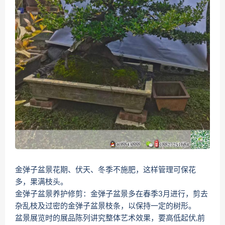
金弹子盆景花期、伏天、冬季不施肥，这样管理可保花
多，果满枝头。
金弹子盆景养护修剪：金弹子盆景多在春季3月进行，剪去
杂乱枝及过密的金弹子盆景枝条，以保持一定的树形。
盆景展览时的展品陈列讲究整体艺术效果，要高低起伏,前