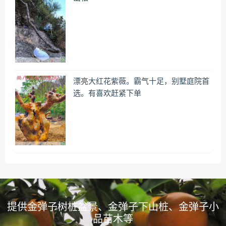
漂亮大红花紫薇。霸气十足，别墅庭院首
选。有喜欢赶紧下单
提供金弹子树桩盆景、金弹子下山桩、金弹子小
品苗木等