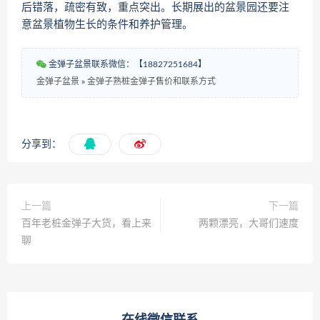
后错落，疏密有致，重点突出。长期展出的盆景园还要注
意盆景植物生长的条件和养护管理。
金弹子盆景联系微信：【18827251684】
金弹子盆景
»
金弹子熟桩金弹子售价和联系方式
分享到：
上一篇
下一篇
百年老桩金弹子大货，看上来
两颗漂亮，大哥们速度
聊