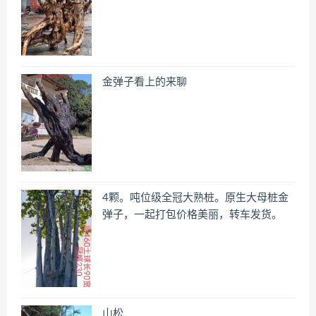
金弹子看上的来聊
4颗。吨位级全冠大熟桩。原生大母桩金
弹子，一起打包价格美丽，转车发货。
山松