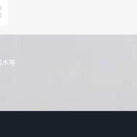
篇
松
苗木等