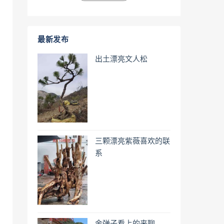
最新发布
出土漂亮文人松
三颗漂亮紫薇喜欢的联
系
金弹子看上的来聊