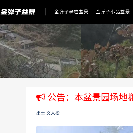
金弹子老桩盆景
金弹子小品盆景
公告：本盆景园场地
出土 文人松