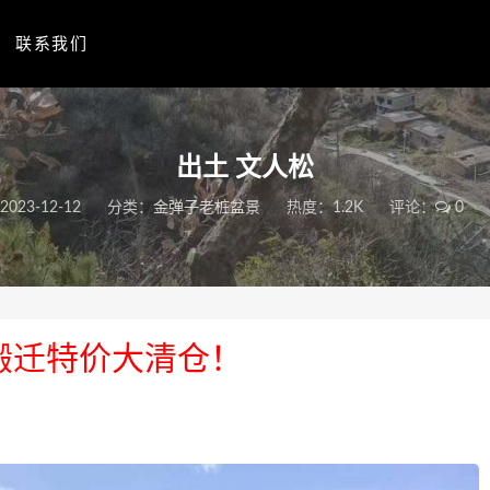
联系我们
出土 文人松
2023-12-12
分类：
金弹子老桩盆景
热度：1.2K
评论：
0
搬迁特价大清仓！