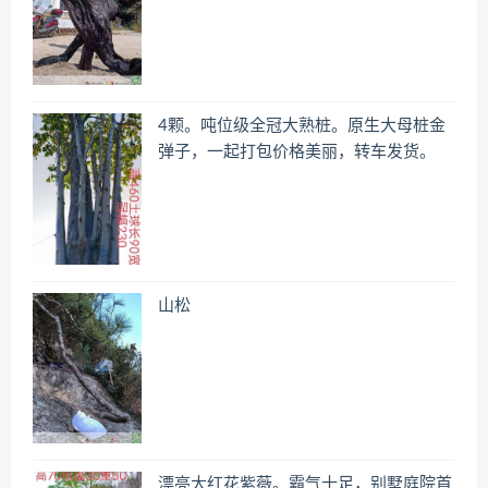
4颗。吨位级全冠大熟桩。原生大母桩金
弹子，一起打包价格美丽，转车发货。
山松
漂亮大红花紫薇。霸气十足，别墅庭院首