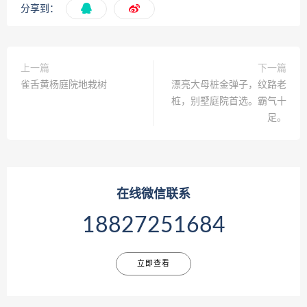
分享到：
上一篇
下一篇
雀舌黄杨庭院地栽树
漂亮大母桩金弹子，纹路老
桩，别墅庭院首选。霸气十
足。
在线微信联系
18827251684
立即查看