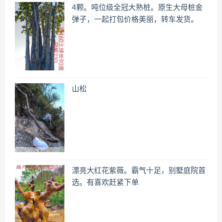
4颗。吨位级全冠大熟桩。原生大母桩金
弹子，一起打包价格美丽，转车发货。
山松
漂亮大红花紫薇。霸气十足，别墅庭院首
选。有喜欢赶紧下单