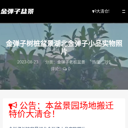
大清仓!
金弹子树桩盆景湖北金弹子小品实物照
片
2023-08-23
分类：
金弹子老桩盆景
热度：391
评论：
0
公告：本盆景园场地搬迁
特价大清仓！