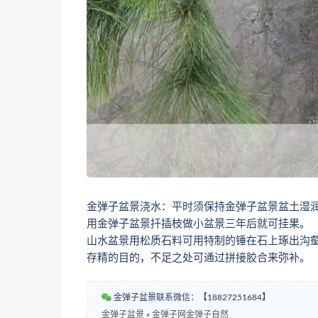
金弹子盆景浇水：平时须保持金弹子盆景盆土湿
用金弹子盆景扦插枝做小盆景三年后就可挂果。
山水盆景用松质石料可用特制的锤在石上琢出沟
存精的目的，不足之处可通过拼接胶合来弥补。
金弹子盆景联系微信：【18827251684】
金弹子盆景
»
金弹子网金弹子自然