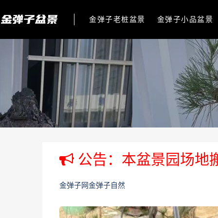
金弹子老桩盆景
金弹子小品盆景
公告：本盆景园场地
金弹子网金弹子自然