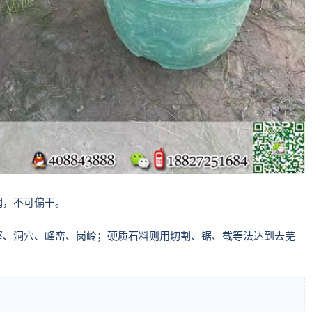
润，不可偏干。
壑、洞穴、峰峦、岗岭；硬质石料则用切割、锯、截等法达到去芜