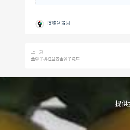
博雅盆景园
上一篇
金弹子树桩盆景金弹子悬崖
提供