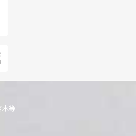
篇
聊
苗木等