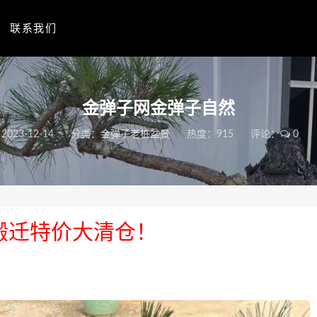
联系我们
金弹子网金弹子自然
2023-12-14
分类：
金弹子老桩盆景
热度：915
评论：
0
搬迁特价大清仓！