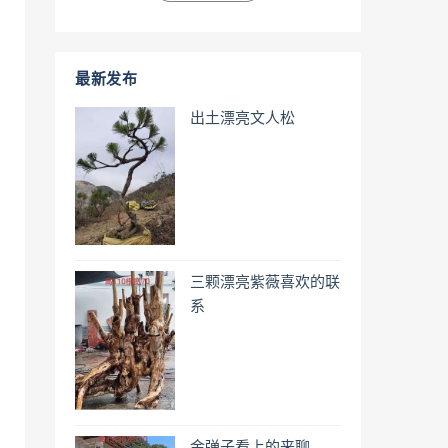
最新发布
出土漂亮文人松
三颗漂亮紫薇喜欢的联
系
金弹子看上的来聊