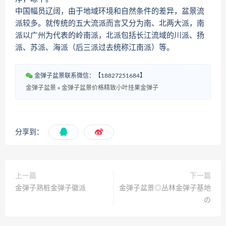
中国幅员辽阔，由于地域环境和自然条件的差异，盆景流
派较多。就传统的五大流派而言又分为南、北两大派，南
派以广州为代表的岭南派，北派包括长江流域的川派、扬
派、苏派、海派（后三派过去统称江南派）等。
金弹子盆景联系微信：【18827251684】
金弹子盆景
»
金弹子盆景价格精致小叶挂果金弹子
分享到：
上一篇
下一篇
金弹子熟桩金弹子徽派
金弹子盆景◎丛林金弹子基地
の