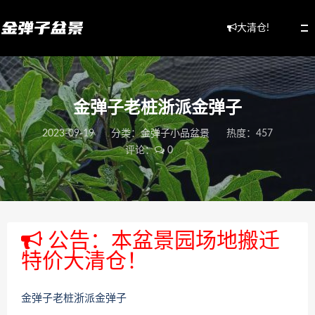
大清仓!
金弹子老桩浙派金弹子
2023-09-19
分类：
金弹子小品盆景
热度：457
评论：
0
公告：本盆景园场地搬迁
特价大清仓！
金弹子老桩浙派金弹子