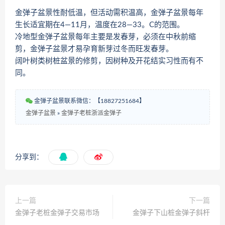
金弹子盆景性耐低温，但活动需积温高，金弹子盆景每年
生长适宜期在4—11月，温度在28—33。C的范围。
冷地型金弹子盆景每年主要是发春芽，必须在中秋前缩
剪，金弹子盆景才易孕育新芽过冬而旺发春芽。
阔叶树类树桩盆景的修剪，因树种及开花结实习性而有不
同。
金弹子盆景联系微信：【18827251684】
金弹子盆景
»
金弹子老桩浙派金弹子
分享到：
上一篇
下一篇
金弹子老桩金弹子交易市场
金弹子下山桩金弹子斜杆