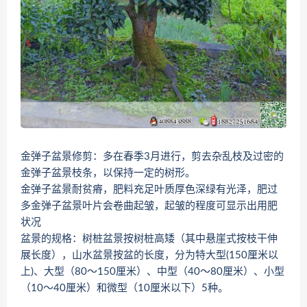
金弹子盆景修剪：多在春季3月进行，剪去杂乱枝及过密的
金弹子盆景枝条，以保持一定的树形。
金弹子盆景耐贫瘠，肥料充足叶质厚色深绿有光泽，肥过
多金弹子盆景叶片会卷曲起皱，起皱的程度可显示出用肥
状况
盆景的规格：树桩盆景按树桩高矮（其中悬崖式按枝干伸
展长度），山水盆景按盆的长度，分为特大型(150厘米以
上)、大型（80～150厘米）、中型（40～80厘米）、小型
（10～40厘米）和微型（10厘米以下）5种。