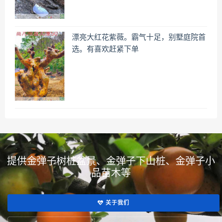
漂亮大红花紫薇。霸气十足，别墅庭院首
选。有喜欢赶紧下单
提供金弹子树桩盆景、金弹子下山桩、金弹子小
品苗木等
关于我们