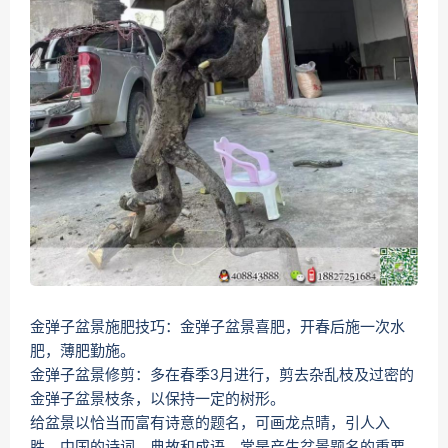
金弹子盆景施肥技巧：金弹子盆景喜肥，开春后施一次水
肥，薄肥勤施。
金弹子盆景修剪：多在春季3月进行，剪去杂乱枝及过密的
金弹子盆景枝条，以保持一定的树形。
给盆景以恰当而富有诗意的题名，可画龙点晴，引人入
胜。中国的诗词、典故和成语，常是产生盆景题名的重要