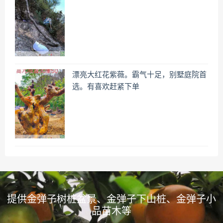
漂亮大红花紫薇。霸气十足，别墅庭院首
选。有喜欢赶紧下单
提供金弹子树桩盆景、金弹子下山桩、金弹子小
品苗木等