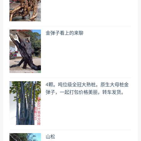
金弹子看上的来聊
4颗。吨位级全冠大熟桩。原生大母桩金
弹子，一起打包价格美丽，转车发货。
山松