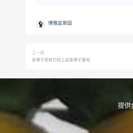
博雅盆景园
上一篇
金弹子老桩已经上盆金弹子基地
提供