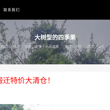
联系我们
大树型的四季果
2023-06-17
分类：
金弹子小品盆景
热度：490
评论：
0
搬迁特价大清仓！