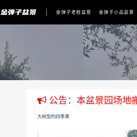
金弹子老桩盆景
金弹子小品盆景
公告：本盆景园场地
大树型的四季果