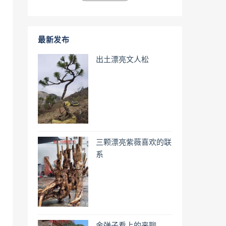
最新发布
出土漂亮文人松
三颗漂亮紫薇喜欢的联
系
金弹子看上的来聊