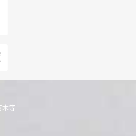
篇
×
苗木等