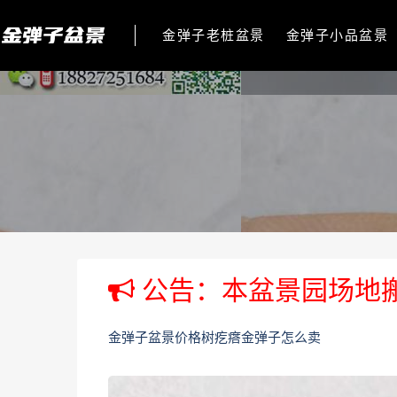
金弹子老桩盆景
金弹子小品盆景
公告：本盆景园场地
金弹子盆景价格树疙瘩金弹子怎么卖