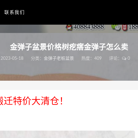
联系我们
金弹子盆景价格树疙瘩金弹子怎么卖
2023-05-18
分类：
金弹子老桩盆景
热度：409
评论：
0
搬迁特价大清仓！