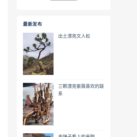
最新发布
出土漂亮文人松
三颗漂亮紫薇喜欢的联
系
金弹子看上的来聊