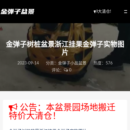
大清仓!
金弹子树桩盆景浙江挂果金弹子实物图
片
2023-09-14
分类：
金弹子小品盆景
热度：576
评论：
0
公告：本盆景园场地搬迁
特价大清仓！