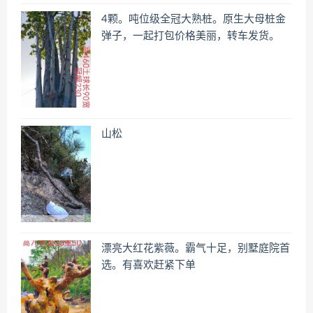
4颗。吨位级全冠大熟桩。原生大母桩金
弹子，一起打包价格美丽，转车发货。
山松
漂亮大红花紫薇。霸气十足，别墅庭院首
选。有喜欢赶紧下单