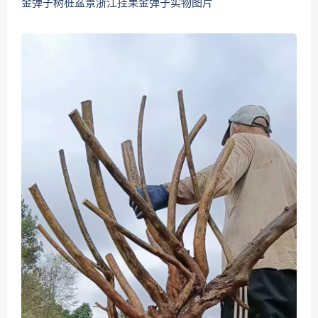
金弹子树桩盆景浙江挂果金弹子实物图片