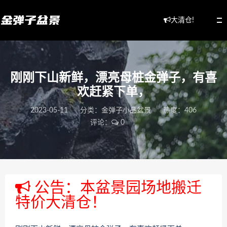
大清仓!
刚刚下山新鲜，漂亮母桩金弹子，有喜
欢赶紧下单，
2023-05-11
分类：
金弹子小品盆景
热度：406
评论：
0
公告：本盆景园场地搬迁
特价大清仓！