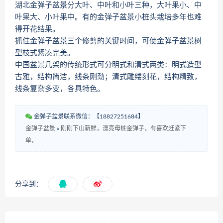
湖北金弹子盆景分大叶、中叶和小叶三种，大叶果小、中
叶果大、小叶果中。有的金弹子盆景小桩头栽培多年也难
得开花结果。
抓住金弹子盆景三个修剪的关键时间，可使金弹子盆景树
型枝式紧凑完美。
中国盆景几架的传统形式可分明式和清式两类：明式造型
古雅，结构简洁，线条刚劲；清式雕缕刻花，结构精致，
线条复杂多变，各具特色。
金弹子盆景联系微信：【18827251684】
金弹子盆景
»
刚刚下山新鲜，漂亮母桩金弹子，有喜欢赶紧下
单，
分享到：