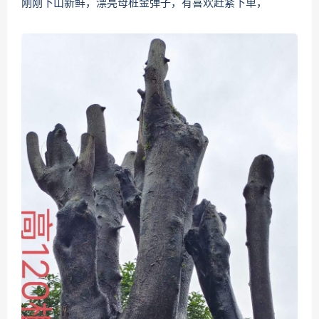
刚刚下山新鲜，漂亮母桩金弹子，有喜欢赶紧下单，