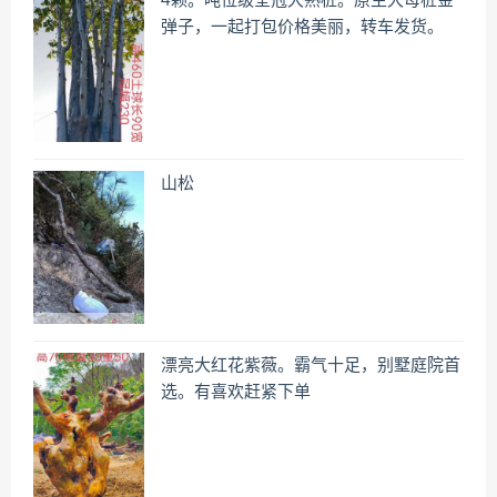
4颗。吨位级全冠大熟桩。原生大母桩金
弹子，一起打包价格美丽，转车发货。
山松
漂亮大红花紫薇。霸气十足，别墅庭院首
选。有喜欢赶紧下单