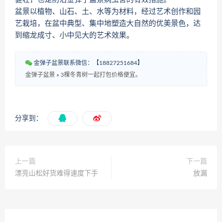
盆景以植物、山石、土、水等为材料，经过艺术创作和园
艺栽培，在盆中典型、集中地塑造大自然的优美景色，达
到缩龙成寸、小中见大的艺术效果。
金弹子盆景联系微信：【18827251684】
金弹子盆景
»
3棵冬青树一起打包价格便宜。
分享到：
上一篇
下一篇
漂亮山松好货难得速度下手
放漏