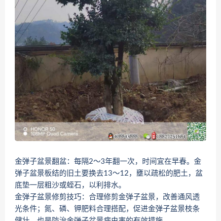
金弹子盆景翻盆：每隔2～3年翻一次，时间宜在早春。金
弹子盆景板结的旧土要换去13～12，壅以疏松的肥土，盆
底垫一层粗沙或蛭石，以利排水。
金弹子盆景修剪技巧：合理修剪金弹子盆景，改善通风透
光条件；氮、磷、钾肥料合理搭配，促进金弹子盆景枝条
健壮，也是防治金弹子盆景病虫害的有效措施。