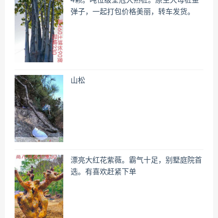
4颗。吨位级全冠大熟桩。原生大母桩金
弹子，一起打包价格美丽，转车发货。
山松
漂亮大红花紫薇。霸气十足，别墅庭院首
选。有喜欢赶紧下单