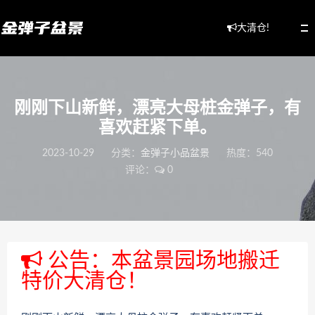
大清仓!
刚刚下山新鲜，漂亮大母桩金弹子，有
喜欢赶紧下单。
2023-10-29
分类：
金弹子小品盆景
热度：540
评论：
0
公告：本盆景园场地搬迁
特价大清仓！