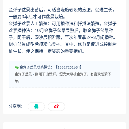
金弹子盆景出苗后，可适当浇施较淡的液肥，促进生长，
一般要3年后才可作盆景栽培。
金弹子盆景人工繁殖：可用播种法和扦插法繁殖。金弹子
盆景播种法：10月金弹子盆景果熟后，取金弹子盆景种
子，阴干后，湿沙层积贮藏，至次年春季2～3月间播种。
树桩盆景成型后须精心养护。其中，修剪是促进或控制树
桩生长，使之保持一定姿态的重要措施。
金弹子盆景联系微信：【18827251684】
金弹子盆景
»
刚刚下山新鲜，漂亮大母桩金弹子，有喜欢赶紧下
单。
分享到：