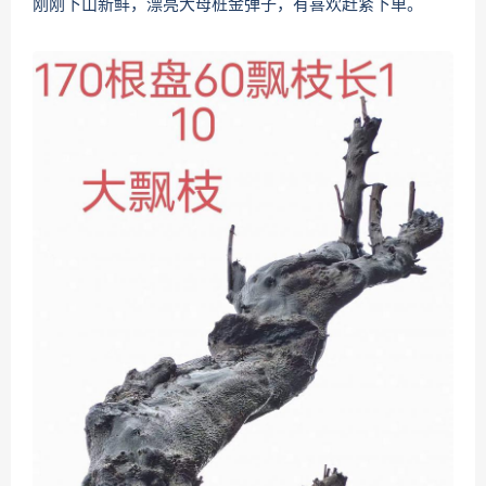
刚刚下山新鲜，漂亮大母桩金弹子，有喜欢赶紧下单。