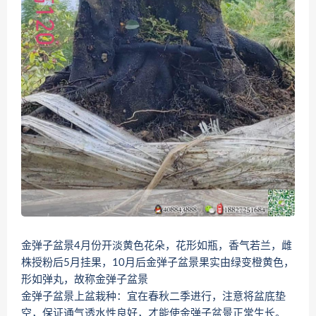
金弹子盆景4月份开淡黄色花朵，花形如瓶，香气若兰，雌
株授粉后5月挂果，10月后金弹子盆景果实由绿变橙黄色，
形如弹丸，故称金弹子盆景
金弹子盆景上盆栽种：宜在春秋二季进行，注意将盆底垫
空，保证通气透水性良好，才能使金弹子盆景正常生长。