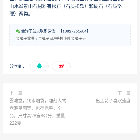
山水盆景山石材料有松石（石质松软）和硬石（石质坚
硬）两类。
金弹子盆景联系微信：【18827251684】
金弹子盆景
»
金弹子网↗垂枝小叶金弹子←
分享到：
上一篇
下一篇
雲啸堂，铜水烟袋，雕刻人物
出土荀子喜欢速度
老寿星图案，包存完整，全
品，尺寸高28宽8公分，重量
222克