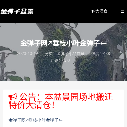
大清仓!
金弹子网↗垂枝小叶金弹子←
2023-10-19
分类：
金弹子小品盆景
热度：438
评论：
0
公告：本盆景园场地搬迁
特价大清仓！
金弹子网↗垂枝小叶金弹子←