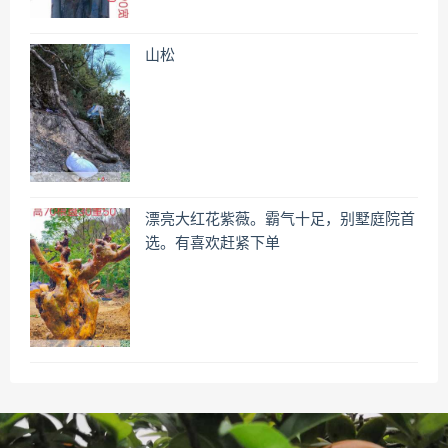
山松
漂亮大红花紫薇。霸气十足，别墅庭院首
选。有喜欢赶紧下单