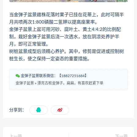
当金弹子盆景雌株花落时果子已挂在花蒂上，此时可隔半
月共喷两次1:800磷酸二氢钾以提高座果率。
金弹子盆景上盆可用河砂、腐叶土、黄土4:4:2的比例配
制，栽好金弹子盆景后浇一次透水，放在阴凉处养护半
月，即可正常管理。
树桩盆景成型后须精心养护。其中，修剪是促进或控制树
桩生长，使之保持一定姿态的重要措施。
金弹子盆景联系微信：【18827251684】
金弹子盆景
»
漂亮古桩金弹子。扁扁，有喜欢赶紧下单
分享到：
上一篇
下一篇