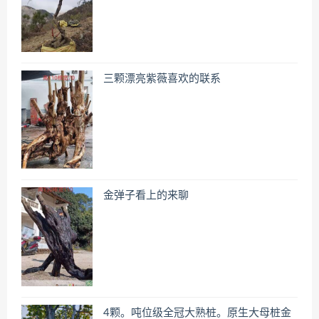
三颗漂亮紫薇喜欢的联系
金弹子看上的来聊
4颗。吨位级全冠大熟桩。原生大母桩金