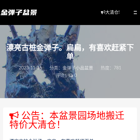
大清仓!
漂亮古桩金弹子。扁扁，有喜欢赶紧下
单
2023-11-16
分类：
金弹子小品盆景
热度：781
评论：
0
公告：本盆景园场地搬迁
特价大清仓！