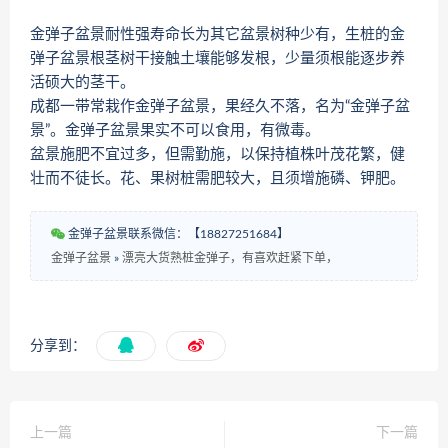
金弹子盆景耐性强寿命长为其它盆景树种少有，生桩的金
弹子盆景根茎树干接触土壤能够发根，少量须根能逐步养
活硕大的茎干。
成都一带常栽作金弹子盆景，果经久不落，名为“金弹子盆
景”。金弹子盆景果实不可以食用，有微毒。
盆景施肥不宜过多，但需勤施，以保持植株叶茂花繁，健
壮而不徒长。花、果树桩需肥较大，且须增施磷、钾肥。
金弹子盆景联系微信：【18827251684】
金弹子盆景
»
漂亮大货熟桩金弹子，有喜欢赶紧下单，
分享到：
上一篇
下一篇