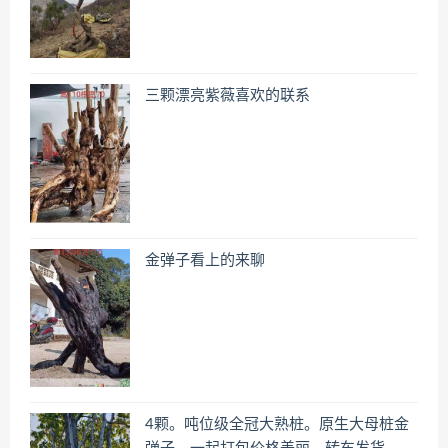
三颗漂亮紫薇喜欢的联系
金弹子看上的来聊
4颗。吨位级全冠大熟桩。原生大母桩金