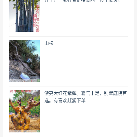
弹子，一起打包价格美丽，转车发货。
山松
漂亮大红花紫薇。霸气十足，别墅庭院首
选。有喜欢赶紧下单