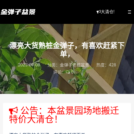
大清仓!
漂亮大货熟桩金弹子，有喜欢赶紧下
单，
2023-09-08
分类：
金弹子老桩盆景
热度：428
评论：
0
公告：本盆景园场地搬迁
特价大清仓！