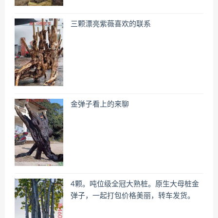
三颗漂亮紫薇喜欢的联系
金弹子看上的来聊
4颗。吨位级全冠大熟桩。原生大母桩金
弹子，一起打包价格美丽，转车发货。