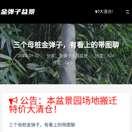
大清仓!
三个母桩金弹子，有看上的带图聊
2023-09-02
分类：
金弹子小品盆景
热度：424
评论：
0
公告：本盆景园场地搬迁
特价大清仓！
三个母桩金弹子，有看上的带图聊