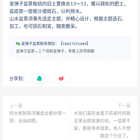
金弹子盆景板结的旧土要换去13～12，壅以疏松的肥土，
盆底垫一层粗沙或蛭石，以利排水。
山水盆景须事先选定主题，并精心设计，根据主题选石、
加工，也可因石制宜，随类敷采。
金弹子盆景联系微信：【18827251684】
金弹子盆景
»
三个母桩金弹子，有看上的带图聊
分享到：
上一篇
下一篇
时大彬制高浮雕盘龙紫砂壶一
大哥们喜欢金蛋子抓紧时间我
把，全品如图。
这里全部放漏价格，一盆都不
留，都是将本钱卖，本人不想
做这个行业了，