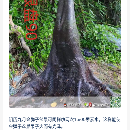
阴历九月金弹子盆景可同样喷两次1:600尿素水，这样能使
金弹子盆景果子大而有光泽。