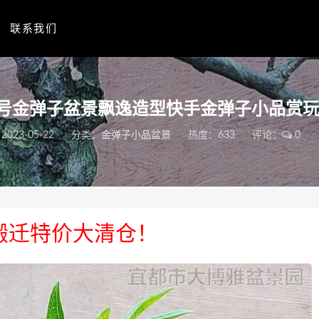
联系我们
5号金弹子盆景飘逸造型快手金弹子小品赏
2023-05-22
分类：
金弹子小品盆景
热度：633
评论：
0
搬迁特价大清仓！