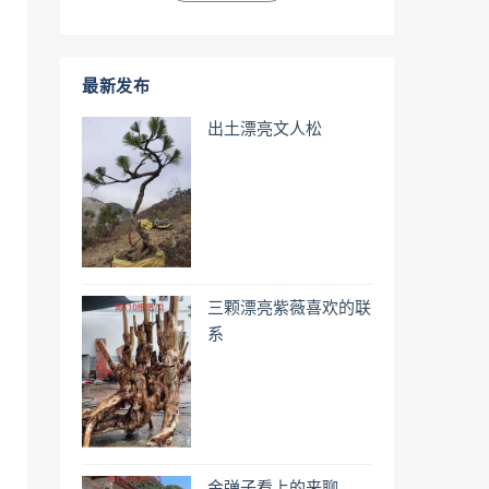
最新发布
出土漂亮文人松
三颗漂亮紫薇喜欢的联
系
金弹子看上的来聊