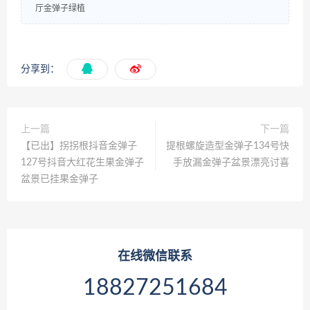
厅金弹子绿植
分享到：
上一篇
下一篇
【已出】拐拐根抖音金弹子
提根螺旋造型金弹子134号快
127号抖音大红花生果金弹子
手放漏金弹子盆景漂亮讨喜
盆景已挂果金弹子
在线微信联系
18827251684