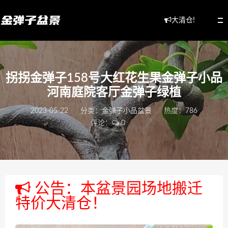
大清仓!
拐拐金弹子158号大红花生果金弹子小品
河南庭院客厅金弹子绿植
2023-05-22
分类：
金弹子小品盆景
热度：786
评论：
0
公告：本盆景园场地搬迁
特价大清仓！