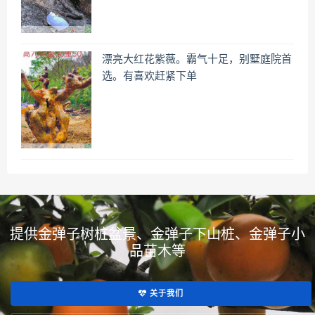
漂亮大红花紫薇。霸气十足，别墅庭院首
选。有喜欢赶紧下单
提供金弹子树桩盆景、金弹子下山桩、金弹子小
品苗木等
关于我们