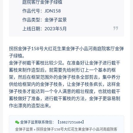
庭院客厅金弹子绿植
作品代号：JDN158
作品类型：金弹子盆景
上线日期：2023年5月
拐拐金弹子158号大红花生果金弹子小品河南庭院客厅金弹
子绿植。
金弹子树截干蓄枝比较少见。在准备好让金弹子进行截干
蓄枝来制作造型后，就需要先给树形订上一个基本的框
架，然后在框架范围外的金弹子枝条全部剪去，集中养分
供给给框架内的金弹子枝条，让金弹子枝条疯长，这样金
弹子枝条才能达到一个令人满意的粗壮程度，也就给截干
蓄枝做好了准备，进行截干蓄枝的方法，金弹子更容易制
作出漂亮的造型出来。
金弹子盆景联系微信：【18827251684】
金弹子盆景
»
拐拐金弹子158号大红花生果金弹子小品河南庭院客