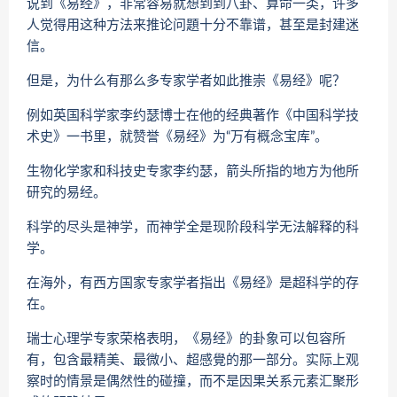
说到《易经》，非常容易就想到到八卦、算命一类，许多
人觉得用这种方法来推论问題十分不靠谱，甚至是封建迷
信。
但是，为什么有那么多专家学者如此推崇《易经》呢？
例如英国科学家李约瑟博士在他的经典著作《中国科学技
术史》一书里，就赞誉《易经》为“万有概念宝库”。
生物化学家和科技史专家李约瑟，箭头所指的地方为他所
研究的易经。
科学的尽头是神学，而神学全是现阶段科学无法解释的科
学。
在海外，有西方国家专家学者指出《易经》是超科学的存
在。
瑞士心理学专家荣格表明，《易经》的卦象可以包容所
有，包含最精美、最微小、超感覺的那一部分。实际上观
察时的情景是偶然性的碰撞，而不是因果关系元素汇聚形