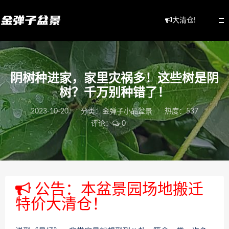
大清仓!
阴树种进家，家里灾祸多！这些树是阴
树？千万别种错了！
2023-10-20
分类：
金弹子小品盆景
热度：537
评论：
0
公告：本盆景园场地搬迁
特价大清仓！