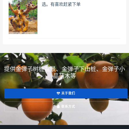
选。有喜欢赶紧下单
提供金弹子树桩盆景、金弹子下山桩、金弹子小
品苗木等
关于我们
联系方式