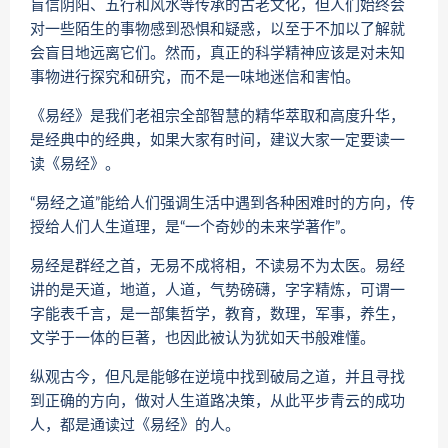
盲信阴阳、五行和风水等传承的古老文化，但人们始终会
对一些陌生的事物感到恐惧和疑惑，以至于不加以了解就
会盲目地远离它们。然而，真正的科学精神应该是对未知
事物进行探究和研究，而不是一味地迷信和害怕。
《易经》是我们老祖宗全部智慧的精华萃取和高度升华，
是经典中的经典，如果大家有时间，建议大家一定要读一
读《易经》。
“易经之道”能给人们强调生活中遇到各种困难时的方向，传
授给人们人生道理，是“一个奇妙的未来学著作”。
易经是群经之首，无易不成将相，不读易不为太医。易经
讲的是天道，地道，人道，气势磅礴，字字精炼，可谓一
字能表千言，是一部集哲学，教育，数理，军事，养生，
文学于一体的巨著，也因此被认为犹如天书般难懂。
纵观古今，但凡是能够在逆境中找到破局之道，并且寻找
到正确的方向，做对人生道路决策，从此平步青云的成功
人，都是通读过《易经》的人。