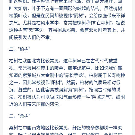
到这种树。槐树整体上看起来很气派，树干高大粗壮，阔
叶大如扇，叶子下方有一圈圆形的鼓起的结构。虽然槐树
枝繁叶茂，但是在民间却被视作“阴树”，会给家庭带来不祥
之气。尤其是在风水学中，常常把槐树称作“亡魂树”。据说
这种树有“鬼”字边，容易招惹邪祟，会有邪灵附着其上，并
间接引发人们的不幸。
二，“柏树”
柏树在我国北方比较常见。这种树早已在古代时代被重
视，常常被用在帝王的陵墓、庙宇建筑中，比如说我们都
知道的紫禁城八大金刚中的“赤松手龙”。柏树属于长寿树种
之一，因此常被视作“阳树”。然而，柏树的气质是相对低
沉、凝重的，因此容易被误解为“阴树”。按照古时候的说
法，柏树被认为可以吸取阳气而形成一种“阴煞之气”，给附
近的人们带来压抑的感觉。
三，“桑树”
桑树在中国南方地区比较常见，纤细的枝条像柳树一样柔