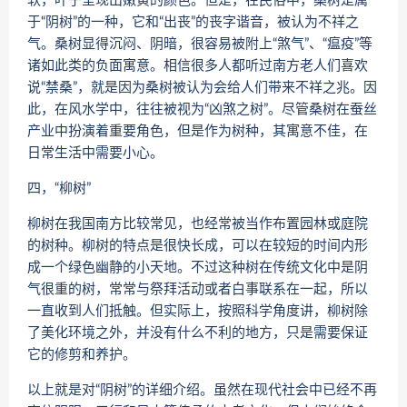
软，叶子呈现出嫩黄的颜色。但是，在民俗中，桑树是属
于“阴树”的一种，它和“出丧”的丧字谐音，被认为不祥之
气。桑树显得沉闷、阴暗，很容易被附上“煞气”、“瘟疫”等
诸如此类的负面寓意。相信很多人都听过南方老人们喜欢
说“禁桑”，就是因为桑树被认为会给人们带来不祥之兆。因
此，在风水学中，往往被视为“凶煞之树”。尽管桑树在蚕丝
产业中扮演着重要角色，但是作为树种，其寓意不佳，在
日常生活中需要小心。
四，“柳树”
柳树在我国南方比较常见，也经常被当作布置园林或庭院
的树种。柳树的特点是很快长成，可以在较短的时间内形
成一个绿色幽静的小天地。不过这种树在传统文化中是阴
气很重的树，常常与祭拜活动或者白事联系在一起，所以
一直收到人们抵触。但实际上，按照科学角度讲，柳树除
了美化环境之外，并没有什么不利的地方，只是需要保证
它的修剪和养护。
以上就是对“阴树”的详细介绍。虽然在现代社会中已经不再