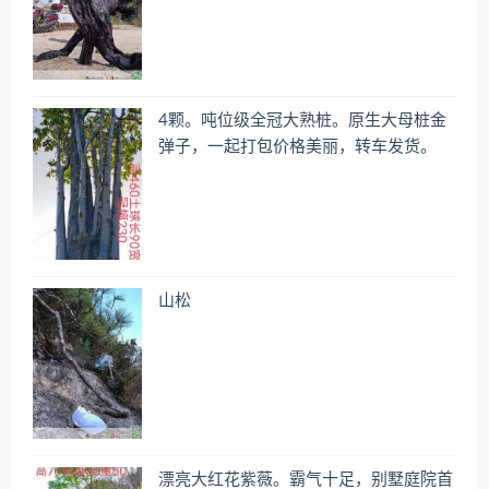
4颗。吨位级全冠大熟桩。原生大母桩金
弹子，一起打包价格美丽，转车发货。
山松
漂亮大红花紫薇。霸气十足，别墅庭院首