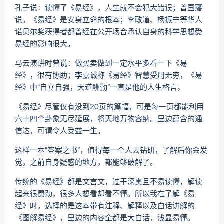
孔子说：读懂了《易经》，人生就不会犯大错误；曾国藩
说，《易经》是安身立命的根本；李政道、杨振宁等华人
诺贝尔奖获得者都曾经在公开场合承认自身的科学思想受
易经的影响很大。
马云演讲时曾说：做买卖做到一定水平多看一下《易
经》，很有协助；李嘉诚称《易经》智慧受用无穷，《易
经》中“自立自强，天道酬勤”一直是他的人生格言。
《易经》尽管仅有没到20页的篇幅，可是每一页都能利用
六十四个卦象无尽延展，将天地万物容纳。里边蕴含的通
信达，可谓令人受益一生。
这样一本“答案之书”，值得每一个人去钻研，了解后你会发
觉，之前自身疑惑的地方，都能够破解了。
传统的《易经》都是文言文，过于深奥且不易读懂，解读
起来很费劲，很多人想看却看不懂。所以我在了解《易
经》时，选择的是这本带有注释、解释以及白话讲解的
《图解易经》，里边的内容全都是大白话，浅显易懂。