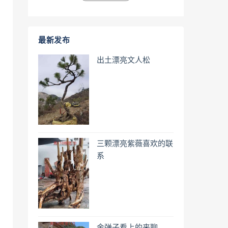
最新发布
出土漂亮文人松
三颗漂亮紫薇喜欢的联
系
金弹子看上的来聊