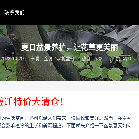
联系我们
夏日盆景养护，让花草更美丽
2023-10-20
分类：
金弹子老桩盆景
热度：538
评论：
0
搬迁特价大清仓！
们的生活空间，还可以给人们带来一份愉悦和美好。然而，在夏季
便会影响植物的生长和美观程度。下面就来介绍一下盆景夏天如何