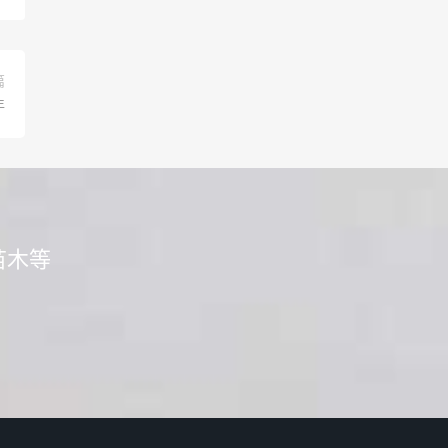
篇
年
苗木等