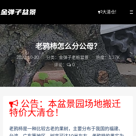
大清仓!
老鸦柿怎么分公母？
2023-10-20
分类：
金弹子老桩盆景
热度：1.37K
评论：
0
公告：本盆景园场地搬迁
特价大清仓！
老鸦柿是一种比较古老的果树，主要分布于我国的福建、