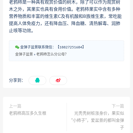
老鸦柿是一种具有观赏价值的树木，除了可以作为观赏树
木之外，其果实也具有食用价值。老鸦柿果实中含有多种
营养物质和丰富的维生素C及有机酸和B族维生素，常吃能
提高人体免疫力，还有降血压、降血糖、清热解毒、润肺
止咳等功效。
金弹子盆景联系微信：【18827251684】
金弹子盆景
»
老鸦柿怎么分公母？
分享到：
上一篇
下一篇
老鸦柿高压多久生根
光秃秃树桩涨身价，果实似
“小柿子”，爱盆景的都叫金弹
子