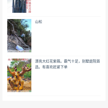
山松
漂亮大红花紫薇。霸气十足，别墅庭院首
选。有喜欢赶紧下单