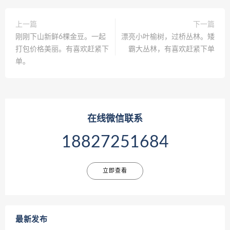
上一篇
下一篇
刚刚下山新鲜6棵金豆。一起
漂亮小叶榆树，过桥丛林。矮
打包价格美丽。有喜欢赶紧下
霸大丛林，有喜欢赶紧下单
单。
在线微信联系
18827251684
立即查看
最新发布