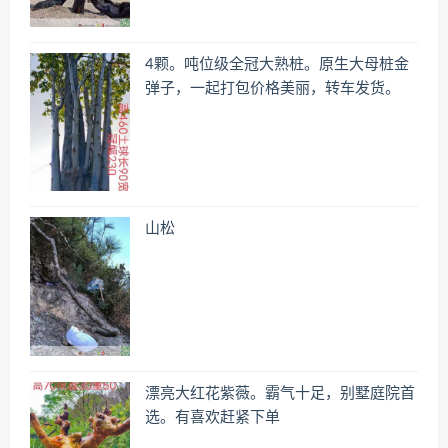
4颗。吨位级全冠大熟桩。原生大母桩金
弹子，一起打包价格美丽，转车发货。
山松
漂亮大红花紫薇。霸气十足，别墅庭院首
选。有喜欢赶紧下单