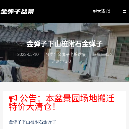
大清仓!
金弹子下山桩附石金弹子
2023-05-10
分类：
金弹子老桩盆景
热度：456
评论：
0
公告：本盆景园场地搬迁
特价大清仓！
金弹子下山桩附石金弹子