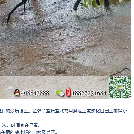
湿润的沙质壤土。金弹子盆景盆栽常用腐殖土或熟化田园土掺拌沙
一次，时间宜在早春。
的美丽的缩小版的山水风景区。