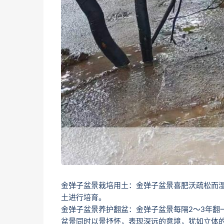
金弹子盆景栽培用土：金弹子盆景喜肥沃疏松而
土进行培育。
金弹子盆景养护翻盆：金弹子盆景每隔2～3年翻
盆景同时以景抒怀，表现深远的意境，犹如立体