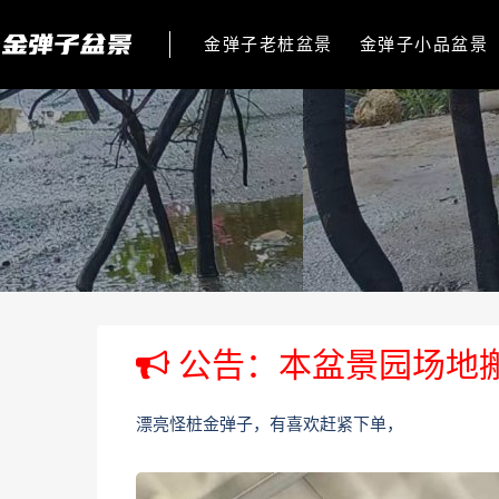
金弹子老桩盆景
金弹子小品盆景
公告：本盆景园场地
漂亮怪桩金弹子，有喜欢赶紧下单，