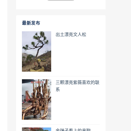
最新发布
出土漂亮文人松
三颗漂亮紫薇喜欢的联
系
金弹子看上的来聊