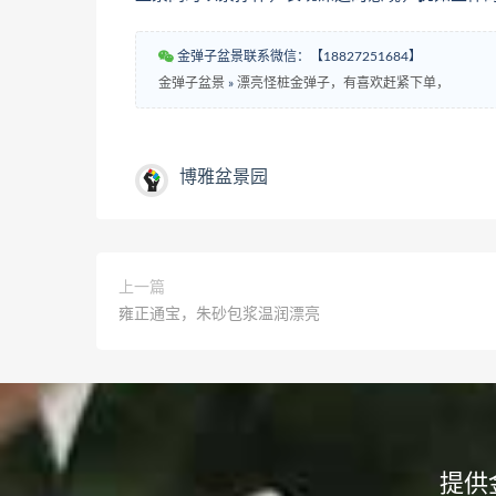
金弹子盆景联系微信：【18827251684】
金弹子盆景
»
漂亮怪桩金弹子，有喜欢赶紧下单，
博雅盆景园
上一篇
雍正通宝，朱砂包浆温润漂亮
提供