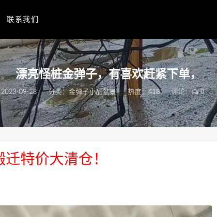
联系我们
漂亮怪桩金弹子，有喜欢赶紧下单，
2023-09-28
分类：
金弹子小品盆景
热度：418
评论：
0
搬迁特价大清仓！