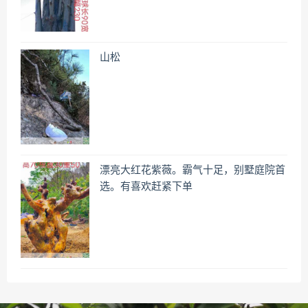
山松
漂亮大红花紫薇。霸气十足，别墅庭院首
选。有喜欢赶紧下单