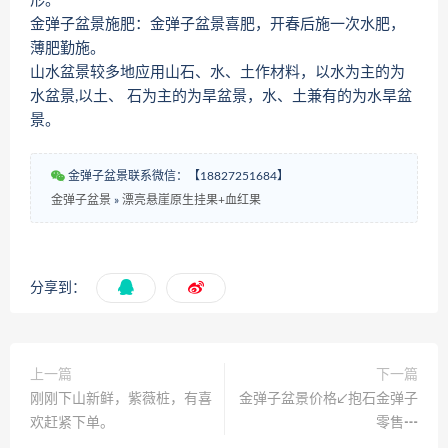
形。
金弹子盆景施肥：金弹子盆景喜肥，开春后施一次水肥，
薄肥勤施。
山水盆景较多地应用山石、水、土作材料，以水为主的为
水盆景,以土、 石为主的为旱盆景，水、土兼有的为水旱盆
景。
金弹子盆景联系微信：【18827251684】
金弹子盆景
»
漂亮悬崖原生挂果+血红果
分享到：
上一篇
下一篇
刚刚下山新鲜，紫薇桩，有喜
金弹子盆景价格↙抱石金弹子
欢赶紧下单。
零售┅