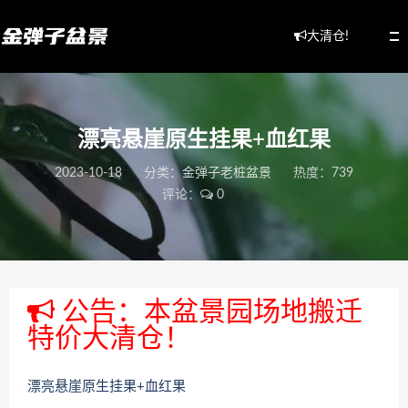
大清仓!
漂亮悬崖原生挂果+血红果
2023-10-18
分类：
金弹子老桩盆景
热度：739
评论：
0
公告：本盆景园场地搬迁
特价大清仓！
漂亮悬崖原生挂果+血红果