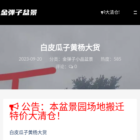
大清仓!
白皮瓜子黄杨大货
2023-09-20
分类：
金弹子小品盆景
热度：585
评论：
0
公告：本盆景园场地搬迁
特价大清仓！
白皮瓜子黄杨大货