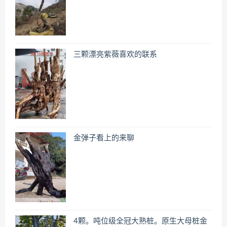
三颗漂亮紫薇喜欢的联系
金弹子看上的来聊
4颗。吨位级全冠大熟桩。原生大母桩金