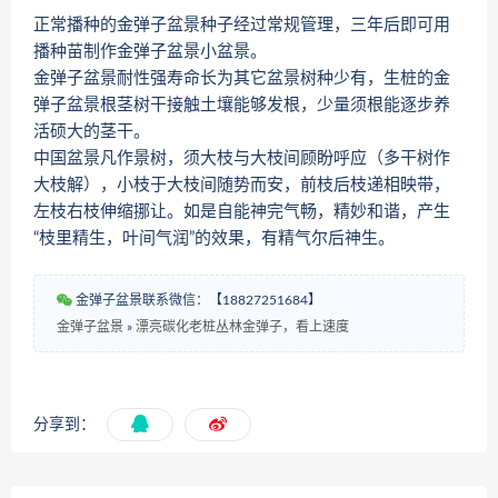
正常播种的金弹子盆景种子经过常规管理，三年后即可用
播种苗制作金弹子盆景小盆景。
金弹子盆景耐性强寿命长为其它盆景树种少有，生桩的金
弹子盆景根茎树干接触土壤能够发根，少量须根能逐步养
活硕大的茎干。
中国盆景凡作景树，须大枝与大枝间顾盼呼应（多干树作
大枝解），小枝于大枝间随势而安，前枝后枝递相映带，
左枝右枝伸缩挪让。如是自能神完气畅，精妙和谐，产生
“枝里精生，叶间气润”的效果，有精气尔后神生。
金弹子盆景联系微信：【18827251684】
金弹子盆景
»
漂亮碳化老桩丛林金弹子，看上速度
分享到：