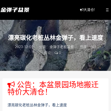
大清仓!
漂亮碳化老桩丛林金弹子，看上速度
2023-12-01
分类：
金弹子老桩盆景
热度：669
评论：
0
公告：本盆景园场地搬迁
特价大清仓！
漂亮碳化老桩丛林金弹子，看上速度